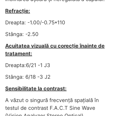
Refracție:
Dreapta: -1.00/-0.75*110
Stânga: -2.50
Acuitatea vizuală cu corecție înainte de
tratament:
Dreapta:6/21 -1 J3
Stânga: 6/18 -3 J2
Sensibilitate la contrast:
A văzut o singură frecvență spațială în
testul de contrast F.A.C.T Sine Wave
(Vision Analyzer Stereo Optical)